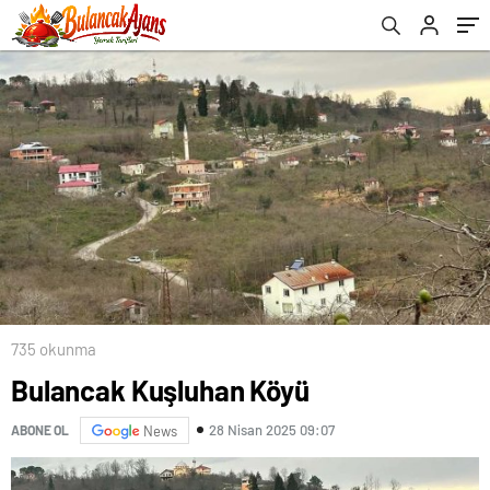
735 okunma
Bulancak Kuşluhan Köyü
28 Nisan 2025 09:07
ABONE OL
News