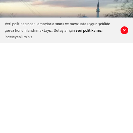
Veri politikasındaki amaçlarla sınırlı ve mevzuata uygun şekilde
çerez konumlandırmaktayız. Detaylar için
veri politikamızı
0
0
0
0
inceleyebilirsiniz.
590 okunma
Bulancak Şemsettin Mahallesi
7 Kasım 2023 22:54
ABONE OL
News