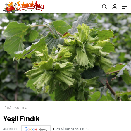
1453 okunma
Yeşil Fındık
28 Nisan 2025 08:37
ABONE OL
News