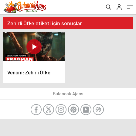
Zehirli Öfke etiketi için sonuçlar
Venom: Zehirli Öfke
Bulancak Ajans