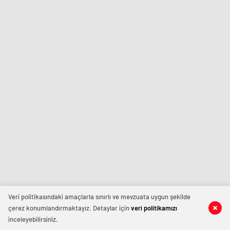
Veri politikasındaki amaçlarla sınırlı ve mevzuata uygun şekilde
çerez konumlandırmaktayız. Detaylar için
veri politikamızı
inceleyebilirsiniz.