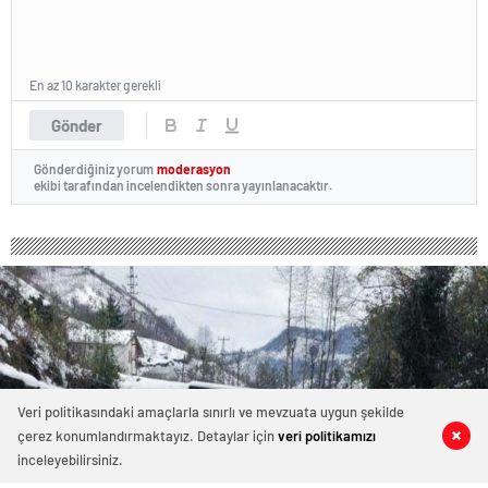
En az 10 karakter gerekli
Gönder
Gönderdiğiniz yorum
moderasyon
ekibi tarafından incelendikten sonra yayınlanacaktır.
Veri politikasındaki amaçlarla sınırlı ve mevzuata uygun şekilde
çerez konumlandırmaktayız. Detaylar için
veri politikamızı
0
1
0
0
inceleyebilirsiniz.