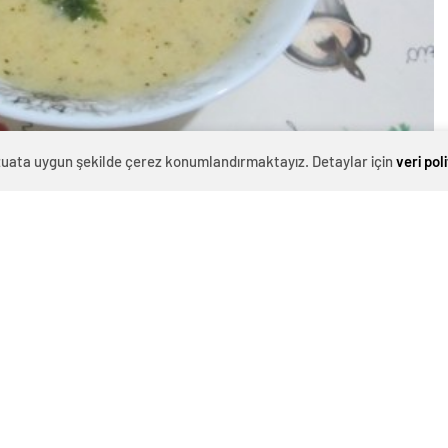
evzuata uygun şekilde çerez konumlandırmaktayız. Detaylar için
veri pol
0
News
cakajans.com
’un sıcak mutfağına çok yakışacak, tam bir
çindeki zencefil ve zerdeçal dokunuşuyla hem bağışıklığı
rif:
zeli Kış Çorbası