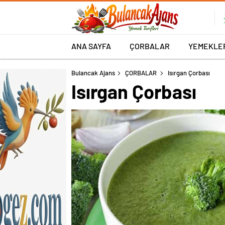
ANA SAYFA
ÇORBALAR
YEMEKLE
Bulancak Ajans
ÇORBALAR
Isırgan Çorbası
Isırgan Çorbası