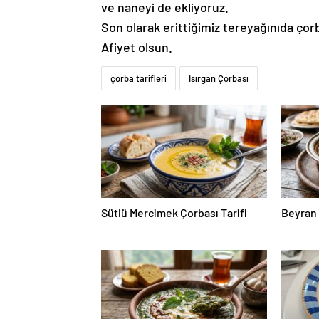
ve naneyi de ekliyoruz.
Son olarak erittiğimiz tereyağınıda çor
Afiyet olsun.
çorba tarifleri
Isırgan Çorbası
Sütlü Mercimek Çorbası Tarifi
Beyran 