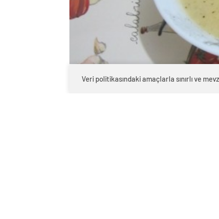
Veri politikasındaki amaçlarla sınırlı ve m
0
BEĞENDİM
ABONE OL
Giresun’un serin yaylalarından
Bulan
vitamin deposu:
Sebzeli Kış Çorbası
. İ
güçlendirir hem de rengiyle iştah açar.
İşte “Seyyahın Şifası” diyebileceğin o ta
Zerdeçallı ve Bol Seb