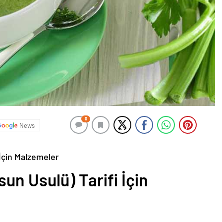
0
News
 İçin Malzemeler
sun Usulü) Tarifi İçin