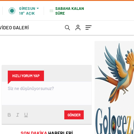
SABAHA KALAN
GIRESUN
SÜRE
18°
AÇIK
VİDEO GALERİ
HIZLI YORUM YAP
GÖNDER
SON DAKİKA
HABERLERİ