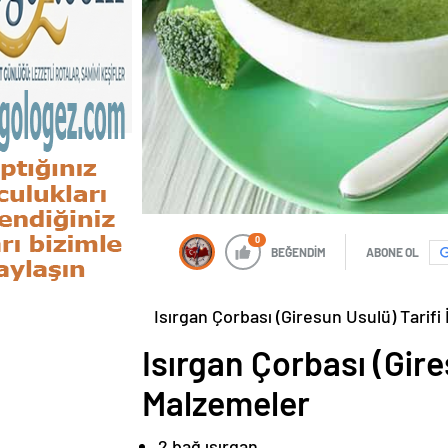
0
BEĞENDİM
ABONE OL
Isırgan Çorbası (Giresun Usulü) Tarifi
Isırgan Çorbası (Gire
Malzemeler
2 bağ ısırgan