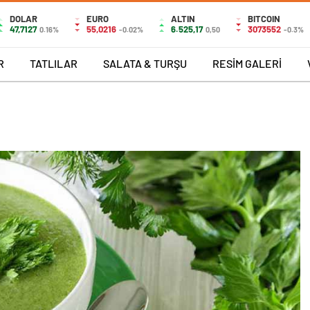
DOLAR
EURO
ALTIN
BITCOIN
47,7127
55,0216
6.525,17
3073552
0.16%
-0.02%
0,50
-0.3%
R
TATLILAR
SALATA & TURŞU
RESİM GALERİ