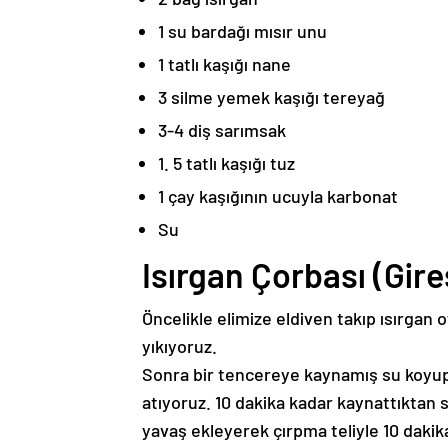
1 su bardağı mısır unu
1 tatlı kaşığı nane
3 silme yemek kaşığı tereyağ
3-4 diş sarımsak
1. 5 tatlı kaşığı tuz
1 çay kaşığının ucuyla karbonat
Su
Isırgan Çorbası (Gire
Öncelikle elimize eldiven takıp ısırgan o
yıkıyoruz.
Sonra bir tencereye kaynamış su koyup 
atıyoruz. 10 dakika kadar kaynattıktan 
yavaş ekleyerek çırpma teliyle 10 dakik