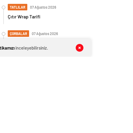
TATLILAR
07 Ağustos 2026
Çıtır Wrap Tarifi
ÇORBALAR
07 Ağustos 2026
Fındık Unu Çorbası Giresun
itikamızı
inceleyebilirsiniz.
ÇORBALAR
07 Ağustos 2026
Mendek Çorbası
ÇORBALAR
07 Ağustos 2026
Çalıçileği Çorbası Tarifi
TATLILAR
07 Ağustos 2026
Evde Giresun Usulu Yufka Tarifi