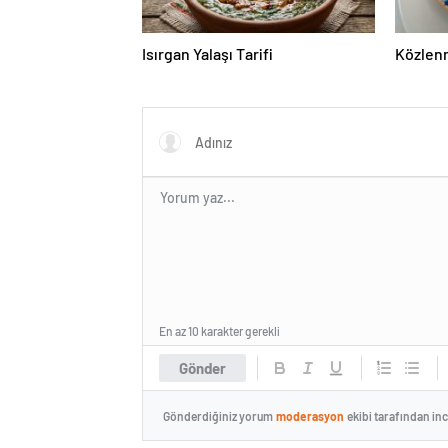
Isırgan Yalaşı Tarifi
Közlen
En az 10 karakter gerekli
Gönder
Gönderdiğiniz yorum
moderasyon
ekibi tarafından in