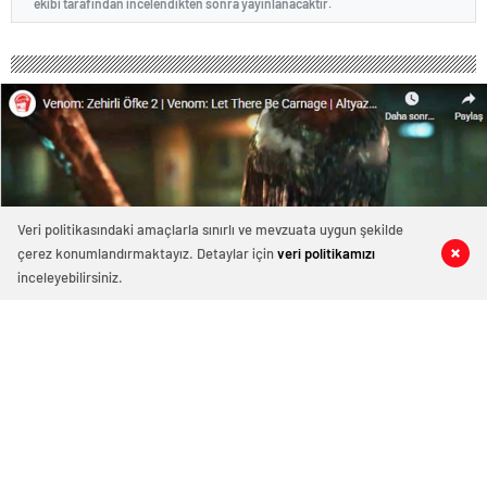
ekibi tarafından incelendikten sonra yayınlanacaktır.
Veri politikasındaki amaçlarla sınırlı ve mevzuata uygun şekilde
çerez konumlandırmaktayız. Detaylar için
veri politikamızı
0
0
0
0
inceleyebilirsiniz.
314 okunma
Venom: Zehirli Öfke
26 Şubat 2026 22:54
ABONE OL
News