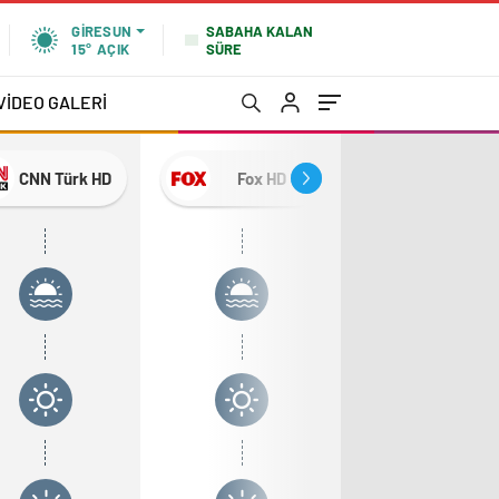
SABAHA KALAN
GIRESUN
SÜRE
15°
AÇIK
VİDEO GALERİ
CNN Türk HD
Fox HD
Atv HD