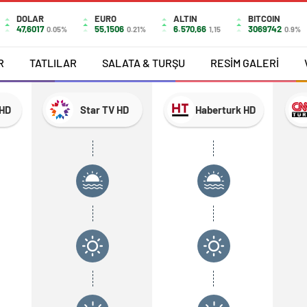
DOLAR
EURO
ALTIN
BITCOIN
47,6017
55,1506
6.570,66
3069742
0.05%
0.21%
1,15
0.9%
R
TATLILAR
SALATA & TURŞU
RESİM GALERİ
HD
Star TV HD
Haberturk HD