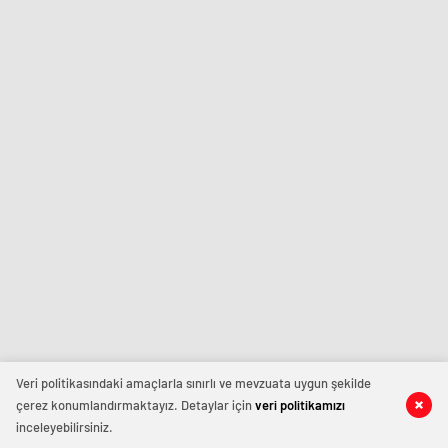
Veri politikasındaki amaçlarla sınırlı ve mevzuata uygun şekilde
çerez konumlandırmaktayız. Detaylar için
veri politikamızı
inceleyebilirsiniz.