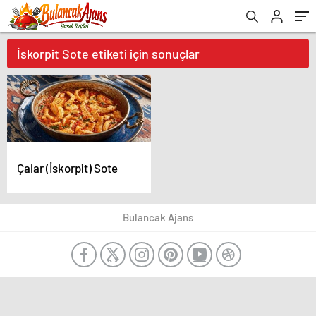
İskorpit Sote etiketi için sonuçlar
Çalar (İskorpit) Sote
Bulancak Ajans