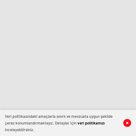
Veri politikasındaki amaçlarla sınırlı ve mevzuata uygun şekilde
çerez konumlandırmaktayız. Detaylar için
veri politikamızı
inceleyebilirsiniz.