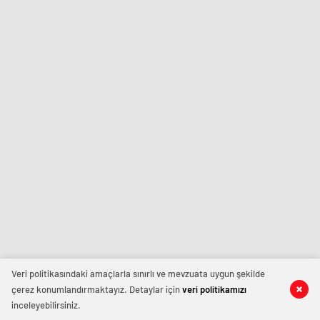
Veri politikasındaki amaçlarla sınırlı ve mevzuata uygun şekilde
çerez konumlandırmaktayız. Detaylar için
veri politikamızı
inceleyebilirsiniz.