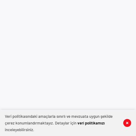
Veri politikasındaki amaçlarla sınırlı ve mevzuata uygun şekilde
çerez konumlandırmaktayız. Detaylar için
veri politikamızı
inceleyebilirsiniz.