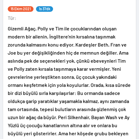
15 Ekim 2021
1s 37dk
Tür:
Gizemli Ağaç, Polly ve Tim ile çocuklarından oluşan
modern bir ailenin, İngiltere'nin kırsalına taşınmak
zorunda kalmasını konu ediyor. Kardeşler Beth, Fran ve
Joe bu yer değişikliğinden hiç de memnun değiller. Ama
aslında pek de seçenekleri yok, çünkü ebeveynleri Tim
ve Polly zaten kırsala taşınmaya karar vermişler. Yeni
çevrelerine yerleştikten sonra, üç çocuk yakındaki
ormanı keşfetmek için yola koyulurlar. Orada, kısa sürede
bir dizi büyülü sırla karşılaşırlar: Bu ormanda sadece
oldukça garip yaratıklar yaşamakla kalmaz, aynı zamanda
tam ortasında, tepesi bulutların arasında gizlenmiş çok
uzun bir ağaç da büyür. Peri Silkenhair, Bayan Wash ve Ay
Yüzlü üç çocuğu kanatlarının altına alır ve onlara bu
büyülü yeri gösterirler. Ama her köşede grubu bekleyen