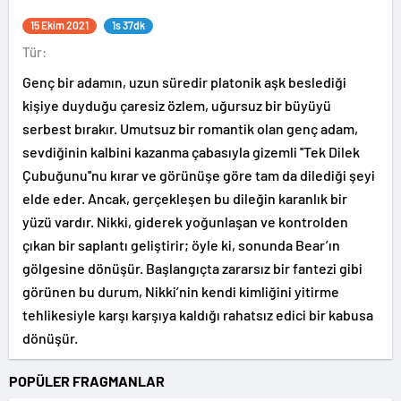
15 Ekim 2021
1s 37dk
Tür:
Genç bir adamın, uzun süredir platonik aşk beslediği
kişiye duyduğu çaresiz özlem, uğursuz bir büyüyü
serbest bırakır. Umutsuz bir romantik olan genç adam,
sevdiğinin kalbini kazanma çabasıyla gizemli ''Tek Dilek
Çubuğunu''nu kırar ve görünüşe göre tam da dilediği şeyi
elde eder. Ancak, gerçekleşen bu dileğin karanlık bir
yüzü vardır. Nikki, giderek yoğunlaşan ve kontrolden
çıkan bir saplantı geliştirir; öyle ki, sonunda Bear’ın
gölgesine dönüşür. Başlangıçta zararsız bir fantezi gibi
görünen bu durum, Nikki’nin kendi kimliğini yitirme
tehlikesiyle karşı karşıya kaldığı rahatsız edici bir kabusa
dönüşür.
POPÜLER FRAGMANLAR