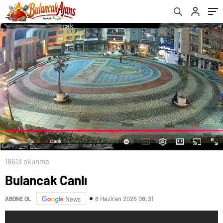
18613 okunma
Bulancak Canlı
8 Haziran 2026 08:31
ABONE OL
News