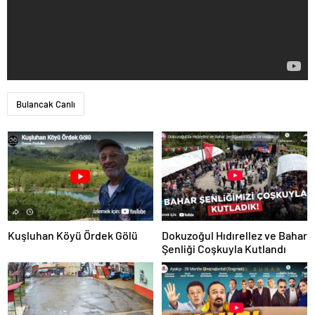
Bulancak Canlı
Kuşluhan Köyü Ördek Gölü
Dokuzoğul Hıdırellez ve Bahar
Şenliği Coşkuyla Kutlandı