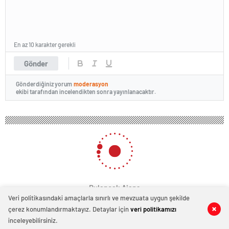
En az 10 karakter gerekli
Gönder
Gönderdiğiniz yorum
moderasyon
ekibi tarafından incelendikten sonra yayınlanacaktır.
Bulancak Ajans
Veri politikasındaki amaçlarla sınırlı ve mevzuata uygun şekilde
çerez konumlandırmaktayız. Detaylar için
veri politikamızı
3
0
inceleyebilirsiniz.